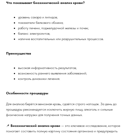
Что показывает биохимический анализ крови?
уровень сахара и липидов;
показатели белкового обмена;
работу печени, поджелудочной железы и почек;
баланс электролитов;
наличие воспалительных или разрушительных процессов.
Преимущества
высокая информативность результатов;
возможность раннего выявления заболеваний;
контроль динамики лечения.
Особенности процедуры
Для анализа берётся венозная кровь, сдаётся строго натощак. За день до
процедуры рекомендуется исключить жирную пищу, алкоголь и сильные
физические нагрузки для получения точных данных.
📌
Биохимический анализ крови
— это ключевое исследование, которое
помогает составить полную картину состояния организма и предупредить