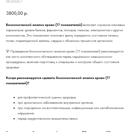
SKU0024-1
3800,00
р.
Биохимический анализ крови (17 показателей)
включает изучение ключевых
параметров: уровня белков, ферментов, липидов, глюкозы, электролитов и других
компонентов. Эти показатели помогают врачу определить состояние печени,
почек, поджелудочной железы, сердца и обменных процессов организма.
💡 Проведение биохимического анализа крови (17 показателей) рекомендуется
как часть комплексного обследования перед серьёзными медицинскими
процедурами, включая подготовку к операциям и контролю общего состояния
здоровья.
Когда рекомендуется сдавать биохимический анализ крови (17
показателей)?
для профилактической оценки здоровья;
при хронических заболеваниях внутренних органов;
при подозрении на воспалительные, инфекционные или метаболические
нарушения;
перед хирургическими вмешательствами.