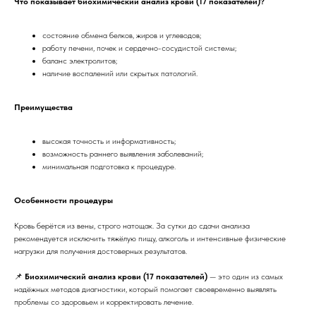
Что показывает биохимический анализ крови (17 показателей)?
состояние обмена белков, жиров и углеводов;
работу печени, почек и сердечно-сосудистой системы;
баланс электролитов;
наличие воспалений или скрытых патологий.
Преимущества
высокая точность и информативность;
возможность раннего выявления заболеваний;
минимальная подготовка к процедуре.
Особенности процедуры
Кровь берётся из вены, строго натощак. За сутки до сдачи анализа
рекомендуется исключить тяжёлую пищу, алкоголь и интенсивные физические
нагрузки для получения достоверных результатов.
📌
Биохимический анализ крови (17 показателей)
— это один из самых
надёжных методов диагностики, который помогает своевременно выявлять
проблемы со здоровьем и корректировать лечение.