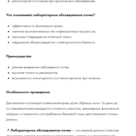
для контроля состояния при хронических заболеваниях.
Что показывает лабораторное обследование почек?
эффективность фильтрации крови;
наличие воспалительных или инфекционных процессов;
признаки повреждения почечной ткани;
нарушение обмена веществ и электролитного баланса.
Преимущества
раннее выявление заболеваний почек;
высокая точность результатов;
возможность мониторинга состояния органов при лечении.
Особенности проведения
Для анализа используется венозная кровь и/или образцы мочи. За день до
исследования рекомендуется исключить алкоголь, чрезмерные физические
нагрузки и ограничить употребление белковой пищи для получения точных
данных.
📌
Лабораторное обследование почек
— это важная диагностическая
процедура, которая помогает контролировать здоровье и предотвращать