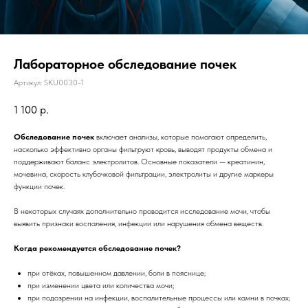
Лабораторное обследование почек
Артикул:
SKU0030-1
1 100
р.
Обследование почек
включает анализы, которые помогают определить,
насколько эффективно органы фильтруют кровь, выводят продукты обмена и
поддерживают баланс электролитов. Основные показатели — креатинин,
мочевина, скорость клубочковой фильтрации, электролиты и другие маркеры
функции почек.
В некоторых случаях дополнительно проводится исследование мочи, чтобы
выявить признаки воспаления, инфекции или нарушения обмена веществ.
Когда рекомендуется обследование почек?
при отёках, повышенном давлении, боли в пояснице;
при изменении цвета или количества мочи;
при подозрении на инфекции, воспалительные процессы или камни в почках;