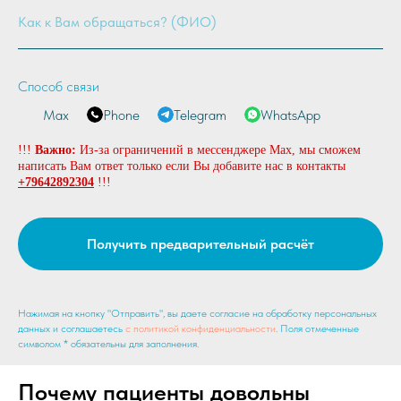
Способ связи
Max
Phone
Telegram
WhatsApp
!!!
Важно:
Из-за ограничений в мессенджере Max, мы сможем
написать Вам ответ только если Вы добавите нас в контакты
+79642892304
!!!
Получить предварительный расчёт
Нажимая на кнопку "Отправить", вы даете согласие на обработку персональных
данных и соглашаетесь
c политикой конфиденциальности
. Поля отмеченные
символом * обязательны для заполнения.
Почему пациенты довольны