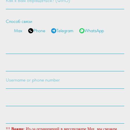
Способ связи
Max
Phone
Telegram
WhatsApp
Нет панорамного снимка или
КТ? Не проблема.
Для предварительного расчёта достаточно
обычного фото зубов, сделанного на телефон.
Просто сделайте 2–3 подробных снимка
(спереди и по бокам, верхнюю и нижнюю
челюсть) и отправьте нам в WhatsApp или
Telegram.
Врач изучит фото и подготовит
предварительный план лечения в течение часа.
!!!
Важно:
Из-за ограничений в мессенджере Max, мы сможем