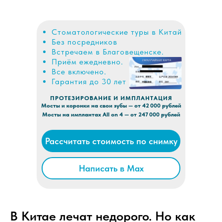
Стоматологические туры в Китай
Без посредников
Встречаем в Благовещенске.
Приём ежедневно.
Сравните стоимость имплантации и
Все включено.
протезирования в Китае и в России
Гарантия до 30 лет
Цены на протезирование в России
от 150 000
ПРОТЕЗИРОВАНИЕ И ИМПЛАНТАЦИЯ
Мосты и коронки на свои зубы — от 42 000 рублей
Цены на протезирование в клинике
Мосты на имплантах All on 4 — от 247 000 рублей
Жуйкан от 42 000
Цены на имплантацию all-in-4 в России
Рассчитать стоимость по снимку
от 530 000
Цены на имплантацию all-in-4 в клинике
Написать в Max
Жуйкан от 247 000
Цены на коронку из диоксида циркония
в России от 22 000
Цены на коронку из диоксида циркония
В Китае лечат недорого. Но как
в клинике Жуйкан от 8 900