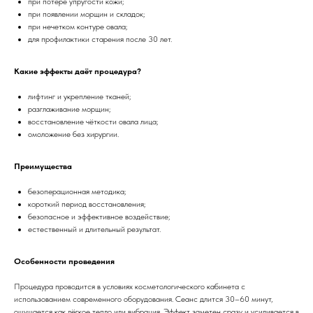
при потере упругости кожи;
при появлении морщин и складок;
при нечетком контуре овала;
для профилактики старения после 30 лет.
Какие эффекты даёт процедура?
лифтинг и укрепление тканей;
разглаживание морщин;
восстановление чёткости овала лица;
омоложение без хирургии.
Преимущества
безоперационная методика;
короткий период восстановления;
безопасное и эффективное воздействие;
естественный и длительный результат.
Особенности проведения
Процедура проводится в условиях косметологического кабинета с
использованием современного оборудования. Сеанс длится 30–60 минут,
ощущается как лёгкое тепло или вибрация. Эффект заметен сразу и усиливается в