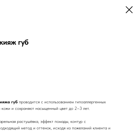
кияж губ
ияжа губ
проводится с использованием гипоаллергенных
я кожи и сохраняют насыщенный цвет до 2–3 лет.
арельная растушёвка, эффект помады, контур с
одходящий метод и оттенок, исходя из пожеланий клиента и