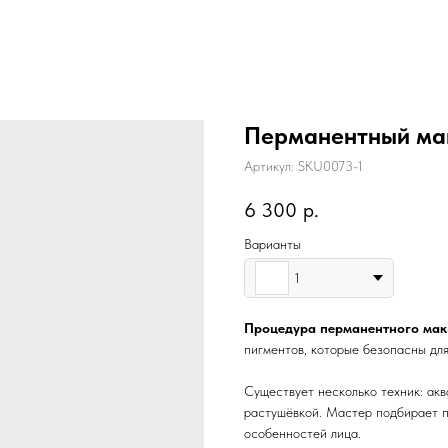
Перманентный ма
Артикул:
SKU0073-1
6 300
р.
Варианты
1
Процедура перманентного мак
пигментов, которые безопасны дл
Существует несколько техник: акв
растушёвкой. Мастер подбирает п
особенностей лица.