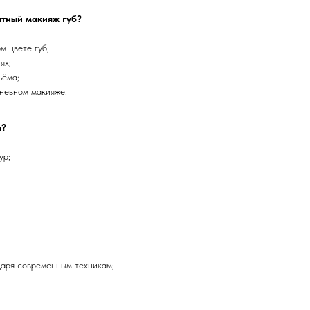
нтный макияж губ?
м цвете губ;
ях;
ъёма;
невном макияже.
а?
ур;
;
;
даря современным техникам;