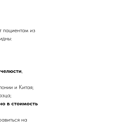
т пациентам из
идны:
 челюсти
,
онии и Китая;
азца;
но в стоимость
равиться на