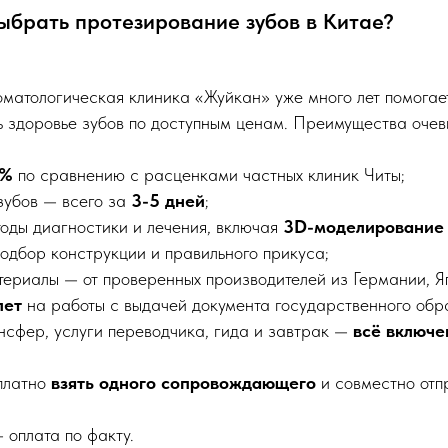
ыбрать протезирование зубов в Китае?
оматологическая клиника «Жуйкан» уже много лет помогае
ь здоровье зубов по доступным ценам. Преимущества очев
0%
по сравнению с расценками частных клиник Читы;
зубов — всего за
3-5 дней
;
оды диагностики и лечения, включая
3D-моделирование
одбор конструкции и правильного прикуса;
ериалы — от проверенных производителей из Германии, Яп
лет
на работы с выдачей документа государственного обр
сфер, услуги переводчика, гида и завтрак —
всё включе
платно
взять одного сопровождающего
и совместно отп
 оплата по факту.