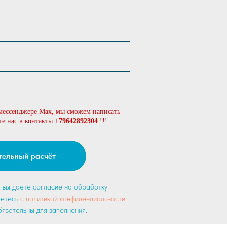
мессенджере Max, мы сможем написать
те нас в контакты
+79642892304
!!!
тельный расчёт
, вы даете согласие на обработку
аетесь
c политикой конфиденциальности
.
язательны для заполнения.