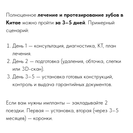
КТ? Не проблема.
Полноценное
лечение и протезирование зубов в
Для предварительного расчёта достаточно
обычного фото зубов, сделанного на телефон.
Китае
можно пройти
за 3–5 дней
. Примерный
сценарий:
Просто сделайте 2–3 подробных снимка
(спереди и по бокам, верхнюю и нижнюю
челюсть) и отправьте нам в WhatsApp или
Telegram.
День 1 — консультация, диагностика, КТ, план
Врач изучит фото и подготовит
лечения.
предварительный план лечения в течение часа.
День 2 — подготовка (удаления, обточка, слепки
или 3D-скан).
День 3–5 — установка готовых конструкций,
контроль и выдача гарантийных документов.
Если вам нужны импланты — закладывайте 2
поездки. Первая — установка, вторая (через 3–5
месяцев) — коронки.