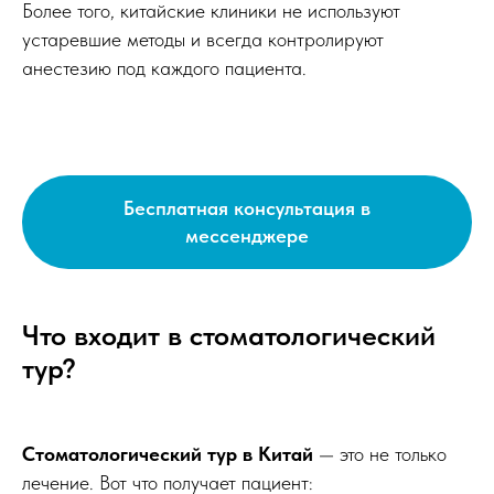
Более того, китайские клиники не используют
устаревшие методы и всегда контролируют
Сравните стоимость имплантации и
анестезию под каждого пациента.
протезирования в Китае и в России
Цены на протезирование в России
от 150 000
Цены на протезирование в клинике
Жуйкан от 42 000
Бесплатная консультация в
Цены на имплантацию all-in-4 в России
от 530 000
мессенджере
Цены на имплантацию all-in-4 в клинике
Жуйкан от 247 000
Цены на коронку из диоксида циркония
Что входит в стоматологический
в России от 22 000
тур?
Цены на коронку из диоксида циркония
в клинике Жуйкан от 8 900
И это я гарантирую лично:
Стоматологический тур в Китай
— это не только
Чжан Вэй (Саша)
лечение. Вот что получает пациент: